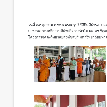
วันที่​ ๒๙ ตุลาคม​ ๒๕๖๓​ พระครู​ปริยัติ​กิตติ​ธำรง, ร
ยะ​พรหม​ รอง​อธิการบดี​ฝ่าย​กิจการ​ทั่วไป​ ผศ.ดร.
โครงการจัดตั้งวิทยาลัยสงฆ์ชลบุรี​ มหาวิทยาลัยมห