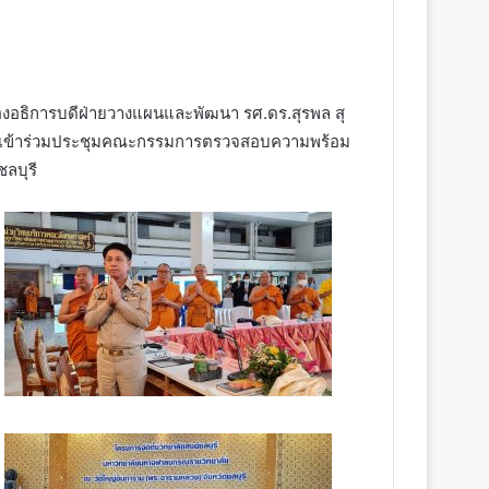
รอง​อธิการบดี​ฝ่าย​วางแผนและ​พัฒนา​ รศ.ดร.สุรพล​ สุ​
ศาสตร์​ เข้าร่วม​ประชุมคณะกรรมการตรวจสอบความพร้อม
ลบุรี