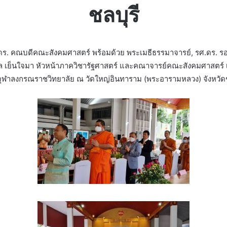
ชลบุรี​
ศ.ดร.​ คณบดี​คณะ​สังคม​ศาสตร์​ พร้อมด้วย​ พระเมธี​ธ​รร​มา​จารย์, รศ.ดร.​ 
รัฐ​พล​ เย็น​ใจมา​ หัวหน้า​ภาควิชา​รัฐศาสตร์​ และคณาจารย์​คณะสังคม​
าจุฬา​ลงกรณราชวิทยาลัย​ ณ วัดใหญ่อินทาราม (พระอารามหลวง) จังหวัดช