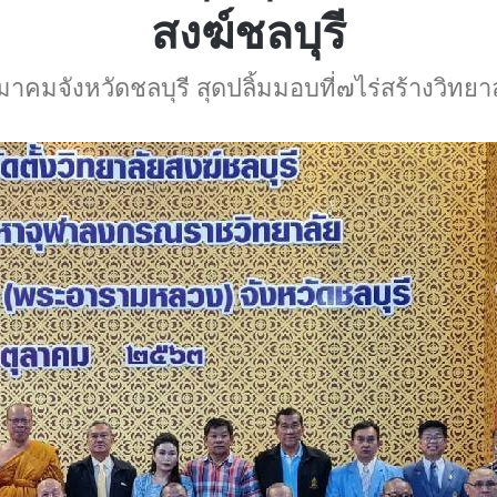
สงฆ์ชลบุรี
คมจังหวัดชลบุรี สุดปลิ้มมอบที่๗ไร่สร้างวิทยาล