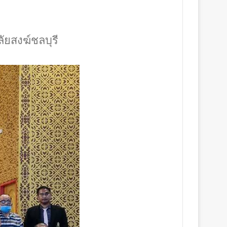
ัยสงฆ์ชลบุรี