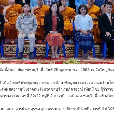
้งวิทยาลัยสงฆ์ชลบุรี เมื่อวันที่ 29 ตุลาคม พ.ศ. 2563 ณ วัดใหญ่อิ
ได้แจ้งต่อที่ประชุมคณะกรรมการศึกษาข้อมูลและตรวจความพร้อมโครงกา
ทพชลธารมุนี เจ้าคณะจังหวัดชลบุรี นายภัครธรณ์ เทียนไชย ผู้ว่าราชกา
างวา ณ เลขที่ 32/22 หมู่ที่ 2 ต.นาป่า อ.เมือง จ.ชลบุรี เพื่อสร้างวิทย
งศาสตราจารย์ ดร.สุรพล สุยะพรหม รองอธิการบดีฝ่ายกิจการทั่วไป ไ