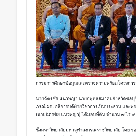
กรรมการศึกษาข้อมูลและตรวจความพร้อมโครงการจัดตั
นายฉัตรชัย แนวพญา นายกพุทธสมาคมจังหวัดชลบุรี 
ภรณ์ ผศ. อธิการบดีฝ่ายวิชาการเป็นประธาน และพระเ
(นายฉัตรชัย แนวพญา) ได้มอบที่ดิน จำนวน ๗ ไร่ ๙ ตาร
ซึ่งมหาวิทยาลัยมหาจุฬาลงกรณราชวิทยาลัย โดย รอ