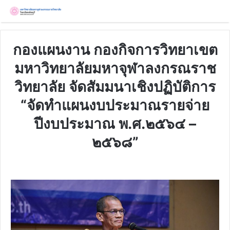
กองแผนงาน กองกิจการวิทยาเขต
มหาวิทยาลัยมหาจุฬาลงกรณราช
วิทยาลัย จัดสัมมนาเชิงปฏิบัติการ
“จัดทำแผนงบประมาณรายจ่าย
ปีงบประมาณ พ.ศ.๒๕๖๔ –
๒๕๖๘”