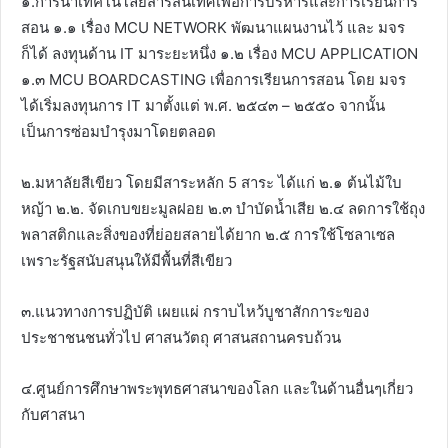
๑.การนำเทคโนโลยีสารสนเทศเพื่อการบริหารและการเรียนการ
สอน ๑.๑ เรื่อง MCU NETWORK พัฒนาแผนงานไว้ และ มจร
ก็ได้ ลงทุนด้าน IT มาระยะหนึ่ง ๑.๒ เรื่อง MCU APPLICATION
๑.๓ MCU BOARDCASTING เพื่อการเรียนการ
สอน โดย มจร
ได้เริ่มลงทุนการ IT มาตั้งแต่ พ.ศ. ๒๕๔๓ – ๒๕๕๐ จากนั้น
เป็นการซ่อมบำรุงมาโดยตลอด
๒.มหาลัยสีเขียว โดยมีสาระหลัก 5 สาระ ได้แก่ ๒.๑ ต้นไม้ใบ
หญ้า ๒.๒. จัดเกบขยะมูลฝอย ๒.๓ บำบัดน้ำเสีย ๒.๔ ลดการใช้ถุง
พลาสติกและสิ่งของที่ย่อยสลายได้ยาก ๒.๕ การใช้โซลาเซล
เพราะรัฐสนับสนุนให้มีพื้นที่สีเขียว
๓.แนวทางการปฏิบัติ เผยแผ่ กราบไหว้บูชาสักการะของ
ประชาชนชนทั่วไป ศาสนวัตถุ ศาสนสถานครบถ้วน
๔.ศูนย์การศึกษาพระพุทธศาสนาของโลก และในด้านอื่นๆเกี่ยว
กับศาสนา