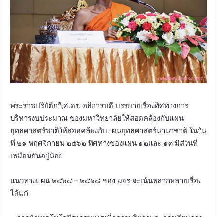
พระราชปริยัติกวี,ศ.ดร. อธิการบดี บรรยายเรื่องทิศทางการ
บริหารงบประมาณ ของมหาวิทยาลัยให้สอดคล้องกับแผน
ยุทธศาสตร์ชาติให้สอดคล้องกับแผนยุทธศาสตร์นานาชาติ ในวัน
ที่ ๒๑ พฤศจิกายน ๒๕๖๒ ทิศทางของแผน ๑๒และ ๑๓ มีส่วนที่
เหมือนกันอยู่น้อย
แนวทางแผน ๒๕๖๔ – ๒๕๖๘ ของ มจร จะเน้นหลากหลายเรื่อง
ได้แก่