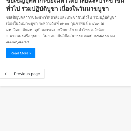
ขอเชิญบุคลากรของมหาวิทยาลัยและประชาชน
ทั่วไป ร่วมปฏิบัติบูชา เนื่องในวันมาฆบูชา
ขอเชิญบุคลากรของมหาวิทยาลัยและประชาชนทั่วไป ร่วมปฏิบัติบูชา
เนื่องในวันมาฆบูชา ระหว่างวันที่ ๗-๑๑ กุมภาพันธ์ ๒๕๖๓ ณ
มหาวิทยาลัยมหาจุฬาลงกรณราชวิทยาลัย ต.ลำไทร อ.วังน้อย
จ.พระนครศรีอยุธยา โดย สถาบันวิปัสสนาธุระ ๐๓๕-๒๔๘๐๐๐ ต่อ
๘๑๓๙,๘๑๔๔
Read More »
Previous page